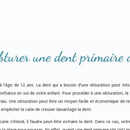
bturer une dent primaire 
à l’âge de 12 ans. La dent qui a besoin d’une obturation peut très
confiance en soi de votre enfant. Pour procéder à une obturation, le 
iau. Une obturation peut être un moyen facile et économique de remé
ut empêcher la carie de creuser davantage la dent.
carie s’étend, il faudra peut-être extraire la dent. Dans ce cas, vo
 la place pour pousser. En effet, quand une dent primaire (de lait) m